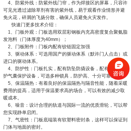
4、防紫外线：防紫外线门帘，作为焊接区的屏幕，只容许
可见光透过滤除草剂有害的紫外线，易于观看作业情形并避
免火花，碎屑的飞扬分散，确保人员避免火灾发作。
快速门更多技术介绍：
1、门板外观：门板选用双层彩钢板内充高密度复合聚氨脂
发泡料（门体厚度为40mm）；
2、门板附件：门板内配有铰链固定加强
3、驱动体系：可选用国产的驱动体系（默许门人点击）或
进口的驱动体系。
4、防护性：门板扎实，配有防坠防撬设备，配有微气式防
护气囊保护设备，可选多种锁具，防护高、十分可靠。
5、保温隔热：有着良好的保温隔热与隔音性能，随着采暖
费用的提高，适用于保温要求高的场合，可以有效的减少取
暖成本。
6、噪音：设计合理的轨道与国际一流的优质滑轮，可以帮
您实现静单启闭。
7、气密性：门板底端装有软塑料密封条，这样可以保证到
门体与地面的密封。