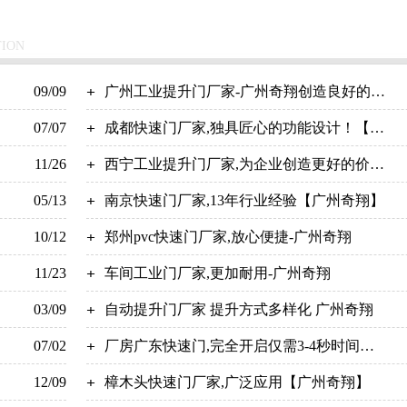
TION
09/09
广州工业提升门厂家-广州奇翔创造良好的消
07/07
费环境！
成都快速门厂家,独具匠心的功能设计！【广
11/26
州奇翔】
西宁工业提升门厂家,为企业创造更好的价值
05/13
【广州奇翔】
南京快速门厂家,13年行业经验【广州奇翔】
10/12
郑州pvc快速门厂家,放心便捷-广州奇翔
11/23
车间工业门厂家,更加耐用-广州奇翔
03/09
自动提升门厂家 提升方式多样化 广州奇翔
07/02
厂房广东快速门,完全开启仅需3-4秒时间！
12/09
【广州奇翔】
樟木头快速门厂家,广泛应用【广州奇翔】