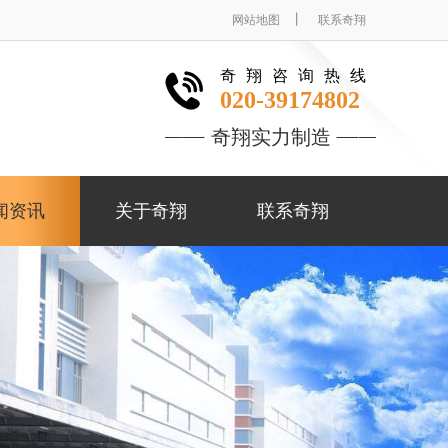
丨
网站地图
联系奇翔
奇翔咨询热线
020-39174802
奇翔实力制造
闻资讯
关于奇翔
联系奇翔