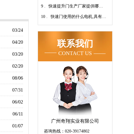
9 .
家！【广州奇翔】
快速提升门生产厂家提供哪些
10 .
服务呢-广州奇翔
快速门使用的什么电机,具有快
速、可靠等特点【广州奇翔】
03/24
联系我们
04/20
CONTACT US
03/20
02/20
08/06
07/31
06/02
06/11
广州奇翔实业有限公司
01/07
咨询热线：020-39174802