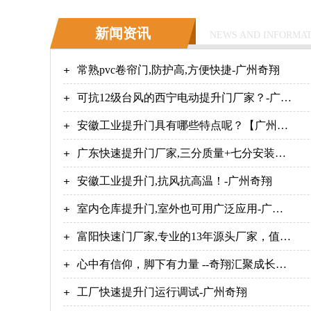
新闻资讯
NEWS AND INFORMA
常熟pvc卷帘门,防护高,方便快捷-广州奇翔
可抗12级台风的西宁电动提升门厂家？-广州
奇翔
安徽工业提升门具有哪些特点呢？【广州奇
翔】
广东快速提升门厂家,三分质量+七分安装！
【广州奇翔】
安徽工业提升门,抗风抗高温！-广州奇翔
室内仓库提升门,室外也可用广泛应用-广州
奇翔
富阳快速门厂家,专业的13年源头厂家，值得
信赖！【广州奇翔】
心中有信仰，脚下有力量 --奇翔汇聚成长的
力量，守初心，担使命！
工厂快速提升门运行调试-广州奇翔