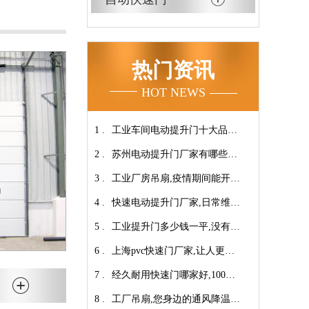
热门资讯
HOT NEWS
1 .
工业车间电动提升门十大品牌
2 .
【广州奇翔】
苏州电动提升门厂家有哪些优
3 .
势特点呢？-广州奇翔
工业厂房吊扇,疫情期间能开空
4 .
调吗?【广州奇翔】
快速电动提升门厂家,日常维保
5 .
小技巧！【广州奇翔】
工业提升门多少钱一平,没有中
6 .
间商差价放心选购【广州奇
上海pvc快速门厂家,让人更安
7 .
翔】
心-广州奇翔
经久耐用快速门哪家好,100万
8 .
次连续开启设计【广州奇翔】
工厂吊扇,您身边的通风降温专