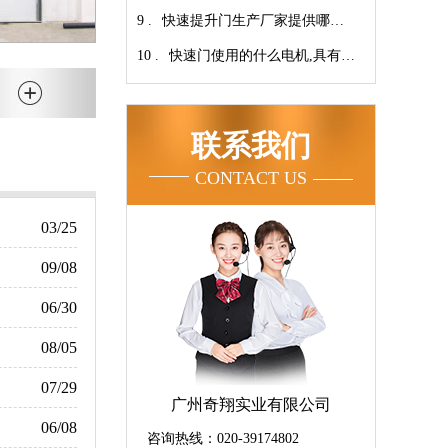
9 .
次连续开启设计【广州奇翔】
快速提升门生产厂家提供哪些
10 .
服务呢-广州奇翔
快速门使用的什么电机,具有快
速、可靠等特点【广州奇翔】
联系我们
CONTACT US
03/25
09/08
06/30
08/05
07/29
广州奇翔实业有限公司
06/08
咨询热线：020-39174802