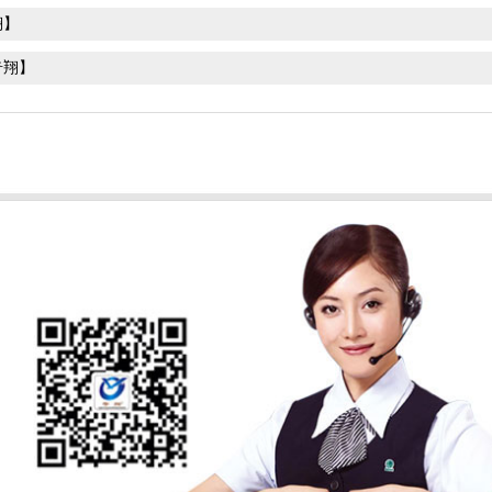
翔】
奇翔】