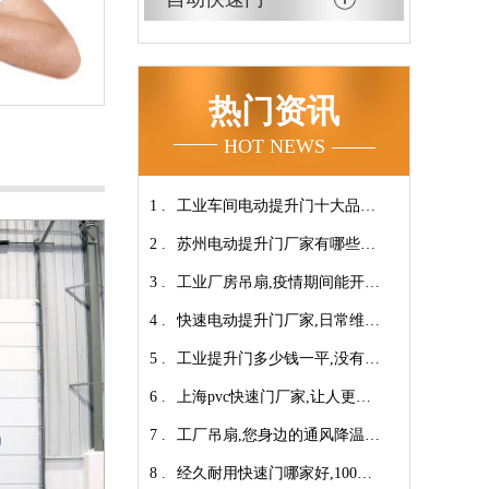
热门资讯
HOT NEWS
1 .
工业车间电动提升门十大品牌
2 .
【广州奇翔】
苏州电动提升门厂家有哪些优
3 .
势特点呢？-广州奇翔
工业厂房吊扇,疫情期间能开空
4 .
调吗?【广州奇翔】
快速电动提升门厂家,日常维保
5 .
小技巧！【广州奇翔】
工业提升门多少钱一平,没有中
6 .
间商差价放心选购【广州奇
上海pvc快速门厂家,让人更安
7 .
翔】
心-广州奇翔
工厂吊扇,您身边的通风降温专
8 .
家！【广州奇翔】
经久耐用快速门哪家好,100万