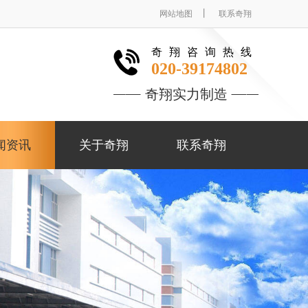
丨
网站地图
联系奇翔
奇翔咨询热线
020-39174802
奇翔实力制造
闻资讯
关于奇翔
联系奇翔