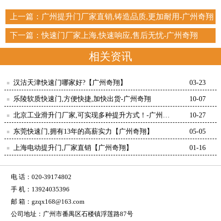
上一篇：
广州提升门厂家直销,铸造品质,更加耐用-广州奇翔
下一篇：
快速门厂家上海,快速响应,售后无忧-广州奇翔
相关资讯
汉沽天津快速门哪家好?【广州奇翔】
03-23
乐陵软质快速门,方便快捷,加快出货-广州奇翔
10-07
北京工业滑升门厂家,可实现多种提升方式！-广州奇
10-27
翔
东莞快速门,拥有13年的高薪实力【广州奇翔】
05-05
上海电动提升门,厂家直销【广州奇翔】
01-16
电 话：020-39174802
手 机：13924035396
邮 箱：gzqx168@163.com
公司地址：广州市番禺区石楼镇浮莲路87号