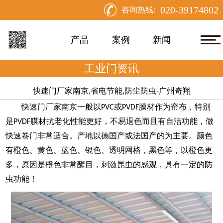
020-39174802
咨询热线:
产品
案例
新闻
工业门资讯
快速门厂家南京,省电节能,防尘防虫-广州奇翔
快速门厂家南京一般以
或
膜材作为帘布，特别
PVC
PVDF
是
膜材抗老化性能更好，不易退色而且有自洁功能，做
PVDF
快速卷门非常适合。产地以德国产或法国产的为主要。颜色
有橙色、黄色、蓝色、银色、透明网格，黑色等，以橙色更
多，原因是橙色非常醒目，刺激昆虫的感观，具有一定的防
虫功能
！