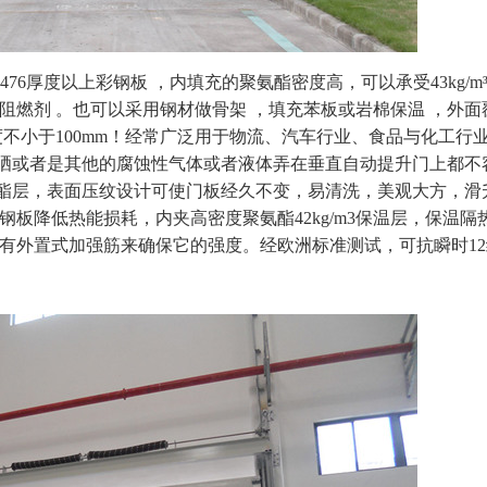
476厚度以上彩钢板 ，内填充的聚氨酯密度高，可以承受43kg/m
阻燃剂 。也可以采用钢材做骨架 ，填充苯板或岩棉保温 ，外面
度不小于100mm！经常广泛用于物流、汽车行业、食品与化工行
日晒或者是其他的腐蚀性气体或者液体弄在垂直自动提升门上都不
酯层，表面压纹设计可使门板经久不变，易清洗，美观大方，滑
板降低热能损耗，内夹高密度聚氨酯42kg/m3保温层，保温隔
有外置式加强筋来确保它的强度。经欧洲标准测试，可抗瞬时1