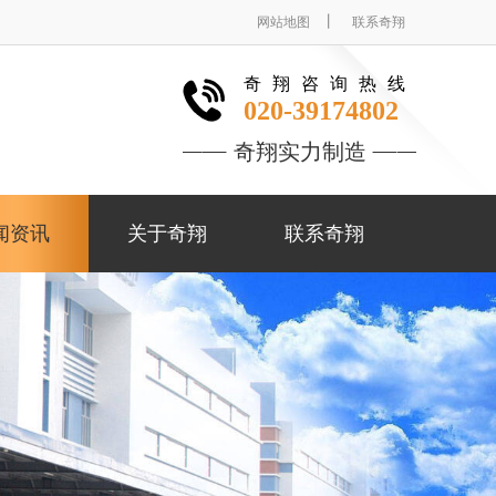
丨
网站地图
联系奇翔
奇翔咨询热线
020-39174802
奇翔实力制造
闻资讯
关于奇翔
联系奇翔