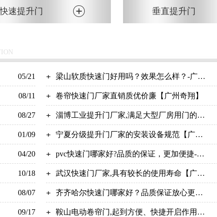
快速提升门
垂直提升门
TION
05/21
梁山软质快速门好用吗？效果怎么样？-广州
08/11
奇翔
卷帘快速门厂家直销质优价廉【广州奇翔】
08/27
淄博工业提升门厂家,满足大型厂房用门的需
01/09
求【广州奇翔】
宁夏分级提升门厂家的安装设备规范【广州
04/20
奇翔】
pvc快速门哪家好?品质的保证，更加便捷-广
10/18
州奇翔
武汉快速门厂家,具有较长的使用寿命【广州
08/07
奇翔】
齐齐哈尔快速门哪家好？品质保证放心更省
09/17
心！【广州奇翔】
鞍山电动卷帘门,起到方便、快捷开启作用