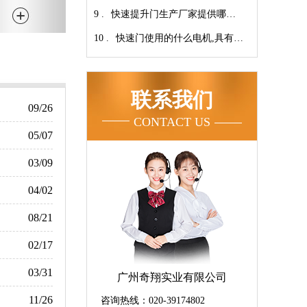
9 .
家！【广州奇翔】
快速提升门生产厂家提供哪些
10 .
服务呢-广州奇翔
快速门使用的什么电机,具有快
速、可靠等特点【广州奇翔】
联系我们
09/26
CONTACT US
05/07
03/09
04/02
08/21
02/17
03/31
广州奇翔实业有限公司
11/26
咨询热线：020-39174802