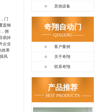
其他设备
³，门
奇翔自动门
覆盖钢
业，拥
QIXIANG
容易掉
升企业
客户案例
热效果
2级风
关于奇翔
联系奇翔
产品推荐
HOT PRODUCTS