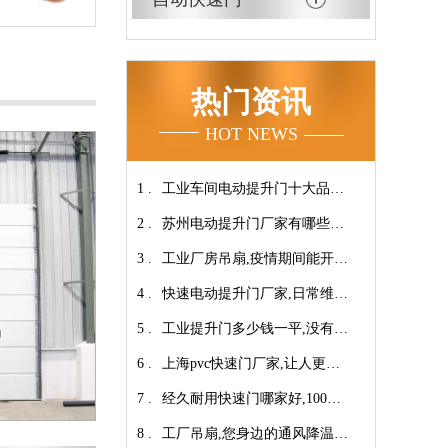
热门资讯
HOT NEWS
1 .
工业车间电动提升门十大品牌
2 .
【广州奇翔】
苏州电动提升门厂家有哪些优
3 .
势特点呢？-广州奇翔
工业厂房吊扇,疫情期间能开空
4 .
调吗?【广州奇翔】
快速电动提升门厂家,日常维保
5 .
小技巧！【广州奇翔】
工业提升门多少钱一平,没有中
6 .
间商差价放心选购【广州奇
上海pvc快速门厂家,让人更安
7 .
翔】
心-广州奇翔
经久耐用快速门哪家好,100万
8 .
次连续开启设计【广州奇翔】
工厂吊扇,您身边的通风降温专