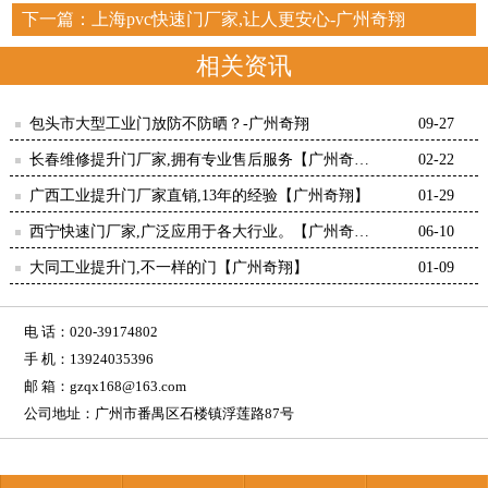
下一篇：
上海pvc快速门厂家,让人更安心-广州奇翔
相关资讯
包头市大型工业门放防不防晒？-广州奇翔
09-27
长春维修提升门厂家,拥有专业售后服务【广州奇
02-22
翔】
广西工业提升门厂家直销,13年的经验【广州奇翔】
01-29
西宁快速门厂家,广泛应用于各大行业。【广州奇
06-10
翔】
大同工业提升门,不一样的门【广州奇翔】
01-09
电 话：020-39174802
手 机：13924035396
邮 箱：gzqx168@163.com
公司地址：广州市番禺区石楼镇浮莲路87号