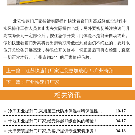
北安快速门厂家
按键实际操作快速卷帘门升高或降低全过程中，
实际操作工作人员禁止离去实际操作当场，另外要密切关注快速门升
高或降低到一定部位后，按住急停开关，门体是不是能全自动终止。
假如快速卷帘门升高将要出滑轨或降低已到路面仍不终止的，要对限
位开关设备开展髙速，待限位开关修补一切正常后再再次检测，直至
一切正常才行。 广州奇翔14年的厂家值得信赖。
上一篇：
江苏快速门厂家让您更加放心！-广州奇翔
下一篇：
广州快速门厂家
相关资讯
冷库工业提升门,采用第三代防水保温材料保温性能
10-17
强-广州奇翔
十堰工业提升门厂家,经受得起12级台风的考验！
04-17
【广州奇翔】
天津安装提升门厂家,为客户提供专业安装服务！
04-18