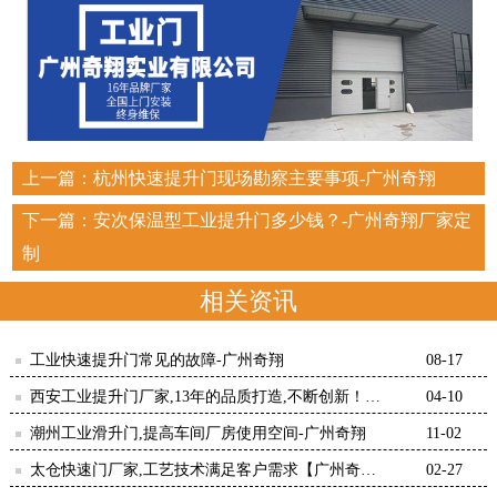
上一篇：
杭州快速提升门现场勘察主要事项-广州奇翔
下一篇：
安次保温型工业提升门多少钱？-广州奇翔厂家定
制
相关资讯
工业快速提升门常见的故障-广州奇翔
08-17
西安工业提升门厂家,13年的品质打造,不断创新！
04-10
【广州奇翔】
潮州工业滑升门,提高车间厂房使用空间-广州奇翔
11-02
太仓快速门厂家,工艺技术满足客户需求【广州奇
02-27