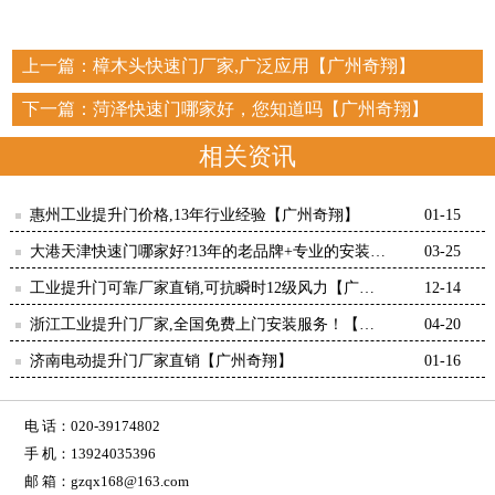
上一篇：
樟木头快速门厂家,广泛应用【广州奇翔】
下一篇：
菏泽快速门哪家好，您知道吗【广州奇翔】
相关资讯
惠州工业提升门价格,13年行业经验【广州奇翔】
01-15
大港天津快速门哪家好?13年的老品牌+专业的安装团
03-25
队【广州奇翔】
工业提升门可靠厂家直销,可抗瞬时12级风力【广州
12-14
奇翔】
浙江工业提升门厂家,全国免费上门安装服务！【广
04-20
州奇翔】
济南电动提升门厂家直销【广州奇翔】
01-16
电 话：020-39174802
手 机：13924035396
邮 箱：gzqx168@163.com