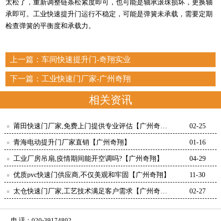
太松了，重新调整链条松紧度即可，也可能是轴承滚珠损坏，更换轴
承即可。工业快速提升门运行不稳定，可能是弹簧未承载，需要定期
检查弹簧的平衡度和承载力。
上一篇：
车间快速提升门-奇翔实业
下一篇：
工业快速门厂家-广州奇翔
相关资讯
莆田快速门厂家,免费上门提供专业评估【广州奇
02-25
翔】
青海电动提升门厂家直销【广州奇翔】
01-16
工业厂房吊扇,疫情期间能开空调吗?【广州奇翔】
04-29
优质pvc快速门供应商,不仅美观和牢固【广州奇翔】
11-30
太仓快速门厂家,工艺技术满足客户需求【广州奇
02-27
翔】
电 话：020-39174802