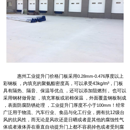
惠州工业提升门价格
门板采用
0.28mm-0.476
厚度以上
彩钢板
，内填充的聚氨酯密度高，可以承受
43kg/m³
，门板
具有隔热、隔音、保温等优点 ，还可以添加阻燃剂
。也可以
采用钢材做骨架
，填充苯板或岩棉保温 ，外面覆盖钢板制成
，表面防腐防锈处理 ，
工业
提升门厚度不小于
100mm
！经常
广泛用于物流、汽车行业、食品与化工行业，拥有抗
12
级台
风的抗风性，而无论是风吹还是日晒或者是其他的腐蚀性气
体或者液体弄在垂直自动提升门上都不容易掉色或者受到腐