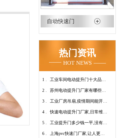
自动快速门
热门资讯
HOT NEWS
1 .
工业车间电动提升门十大品牌
2 .
【广州奇翔】
苏州电动提升门厂家有哪些优
3 .
势特点呢？-广州奇翔
工业厂房吊扇,疫情期间能开空
4 .
调吗?【广州奇翔】
快速电动提升门厂家,日常维保
5 .
小技巧！【广州奇翔】
工业提升门多少钱一平,没有中
6 .
间商差价放心选购【广州奇
上海pvc快速门厂家,让人更安