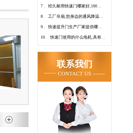
7 .
翔】
心-广州奇翔
经久耐用快速门哪家好,100万
8 .
次连续开启设计【广州奇翔】
工厂吊扇,您身边的通风降温专
9 .
家！【广州奇翔】
快速提升门生产厂家提供哪些
10 .
服务呢-广州奇翔
快速门使用的什么电机,具有快
速、可靠等特点【广州奇翔】
联系我们
CONTACT US