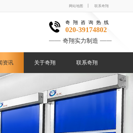
丨
网站地图
联系奇翔
奇翔咨询热线
020-39174802
奇翔实力制造
闻资讯
关于奇翔
联系奇翔