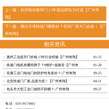
上一篇：
杭州电动卷帘门,13年老品牌实力打造【广州奇
翔】
下一篇：
塘沽天津快速门哪家好？车间厂房大门必备！【广
州奇翔】
相关资讯
惠州工业提升门价格,13年行业经验【广州奇翔】
01-15
快速门电机有哪些牌子？0维护+低噪音【广州奇
01-20
翔】
安康工业门电动门的防护性有多好？-广州奇翔
09-25
北安快速门厂家,品质为坚！【广州奇翔】
04-11
包头市大型工业门放防不防晒？-广州奇翔
09-27
电 话：020-39174802