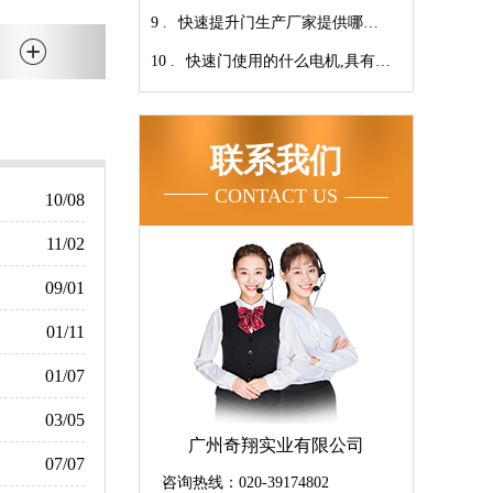
9 .
家！【广州奇翔】
快速提升门生产厂家提供哪些
10 .
服务呢-广州奇翔
快速门使用的什么电机,具有快
速、可靠等特点【广州奇翔】
联系我们
CONTACT US
10/08
11/02
09/01
01/11
01/07
03/05
广州奇翔实业有限公司
07/07
咨询热线：020-39174802