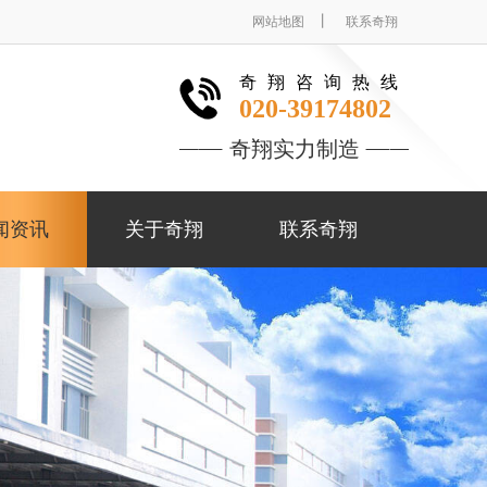
丨
网站地图
联系奇翔
奇翔咨询热线
020-39174802
奇翔实力制造
闻资讯
关于奇翔
联系奇翔