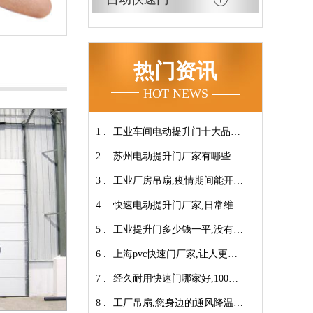
热门资讯
HOT NEWS
1 .
工业车间电动提升门十大品牌
2 .
【广州奇翔】
苏州电动提升门厂家有哪些优
3 .
势特点呢？-广州奇翔
工业厂房吊扇,疫情期间能开空
4 .
调吗?【广州奇翔】
快速电动提升门厂家,日常维保
5 .
小技巧！【广州奇翔】
工业提升门多少钱一平,没有中
6 .
间商差价放心选购【广州奇
上海pvc快速门厂家,让人更安
7 .
翔】
心-广州奇翔
经久耐用快速门哪家好,100万
8 .
次连续开启设计【广州奇翔】
工厂吊扇,您身边的通风降温专