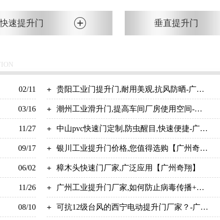
快速提升门
垂直提升门
TION
02/11
贵阳工业门提升门,耐用美观,抗风防晒-广州
03/16
奇翔
潮州工业滑升门,提高车间厂房使用空间-广
11/27
州奇翔
中山pvc快速门定制,防虫醒目,快速便捷-广州
09/17
奇翔
银川工业提升门价格,您值得选购【广州奇
06/02
翔】
樟木头快速门厂家,广泛应用【广州奇翔】
11/26
广州工业提升门厂家,如何防止病毒传播+降
08/10
低病毒浓度【广州奇翔】
可抗12级台风的西宁电动提升门厂家？-广州