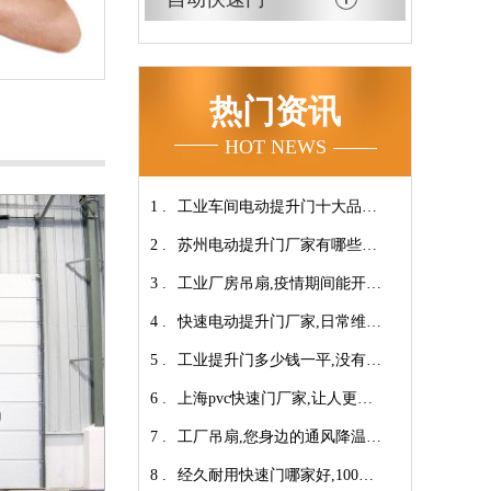
热门资讯
HOT NEWS
1 .
工业车间电动提升门十大品牌
2 .
【广州奇翔】
苏州电动提升门厂家有哪些优
3 .
势特点呢？-广州奇翔
工业厂房吊扇,疫情期间能开空
4 .
调吗?【广州奇翔】
快速电动提升门厂家,日常维保
5 .
小技巧！【广州奇翔】
工业提升门多少钱一平,没有中
6 .
间商差价放心选购【广州奇
上海pvc快速门厂家,让人更安
7 .
翔】
心-广州奇翔
工厂吊扇,您身边的通风降温专
8 .
家！【广州奇翔】
经久耐用快速门哪家好,100万