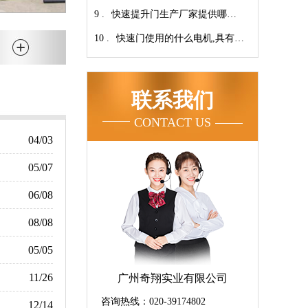
9 .
次连续开启设计【广州奇翔】
快速提升门生产厂家提供哪些
10 .
服务呢-广州奇翔
快速门使用的什么电机,具有快
速、可靠等特点【广州奇翔】
联系我们
CONTACT US
04/03
05/07
06/08
08/08
05/05
11/26
广州奇翔实业有限公司
咨询热线：020-39174802
12/14