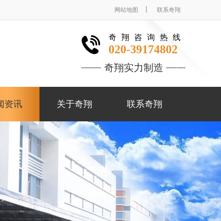
丨
网站地图
联系奇翔
奇翔咨询热线
020-39174802
奇翔实力制造
闻资讯
关于奇翔
联系奇翔