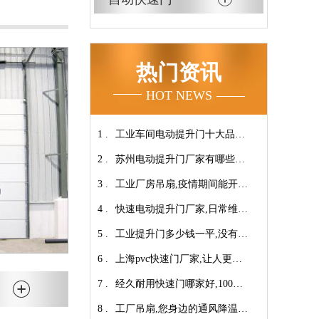
热门资讯
HOT NEWS
1 .
工业车间电动提升门十大品牌
2 .
【广州奇翔】
苏州电动提升门厂家有哪些优
3 .
势特点呢？-广州奇翔
工业厂房吊扇,疫情期间能开空
4 .
调吗?【广州奇翔】
快速电动提升门厂家,日常维保
5 .
小技巧！【广州奇翔】
工业提升门多少钱一平,没有中
6 .
间商差价放心选购【广州奇
上海pvc快速门厂家,让人更安
7 .
翔】
心-广州奇翔
经久耐用快速门哪家好,100万
8 .
次连续开启设计【广州奇翔】
工厂吊扇,您身边的通风降温专