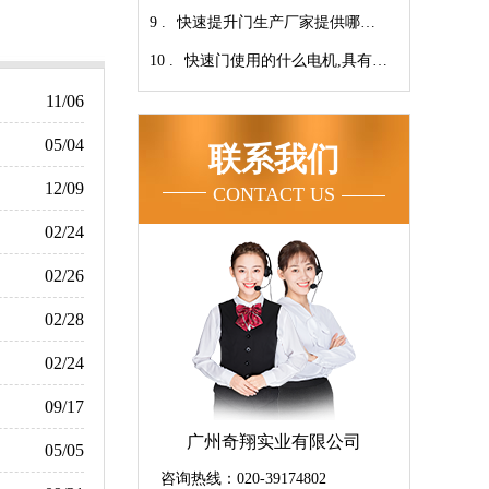
9 .
家！【广州奇翔】
快速提升门生产厂家提供哪些
10 .
服务呢-广州奇翔
快速门使用的什么电机,具有快
速、可靠等特点【广州奇翔】
11/06
05/04
联系我们
12/09
CONTACT US
02/24
02/26
02/28
02/24
09/17
广州奇翔实业有限公司
05/05
咨询热线：020-39174802