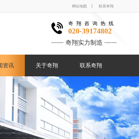
丨
网站地图
联系奇翔
奇翔咨询热线
020-39174802
奇翔实力制造
闻资讯
关于奇翔
联系奇翔