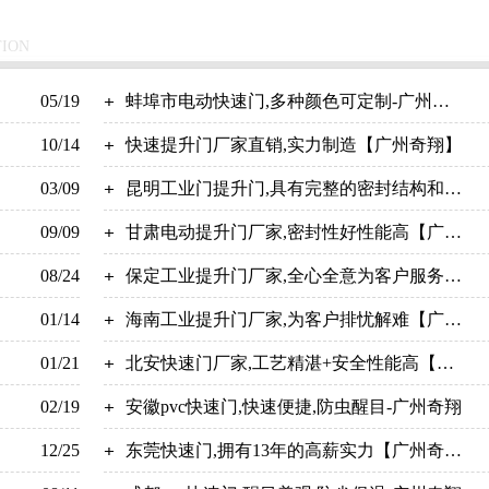
TION
05/19
蚌埠市电动快速门,多种颜色可定制-广州奇
10/14
翔
快速提升门厂家直销,实力制造【广州奇翔】
03/09
昆明工业门提升门,具有完整的密封结构和性
09/09
能-广州奇翔
甘肃电动提升门厂家,密封性好性能高【广州
08/24
奇翔】
保定工业提升门厂家,全心全意为客户服务
01/14
【广州奇翔】
海南工业提升门厂家,为客户排忧解难【广州
01/21
奇翔】
北安快速门厂家,工艺精湛+安全性能高【广
02/19
州奇翔】
安徽pvc快速门,快速便捷,防虫醒目-广州奇翔
12/25
东莞快速门,拥有13年的高薪实力【广州奇