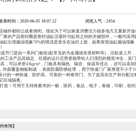
发表时间：
2020-06-05 18:07:22
浏览人气：
2454
店铺外都转让或者倒闭。现在为了可以恢复消费活力很多地方又重新开放
厂家的产品密封圈是密封油缸活塞杆与缸筒之间的关键部件，一般均采用
油缸出现漏油现象70%的情况是发生在油封上面，如果发现油缸漏油现象
！
升门是由一系列门板组成(常见的为金属或布质材料等)，沿轨道上升，
寸的工业产品其稳定、壮观的运行态势更能带给人们强烈的视觉冲击，其
酯密度高，可以承受43kg/m³，门板具有隔热、隔音、保温等优点 ，还可以添
，外面覆盖钢板制成 ，表面防腐防锈处理 ，
西宁快速门厂家
厚度不小于10
设计的一种快速、防护高、可靠的一种卷帘门。为了提高在生产和分配过
它区域隔离。
打造！
可用于又特殊要求的一般，医药，食品，电子，卷烟，印刷，纺织
】
广州奇翔】