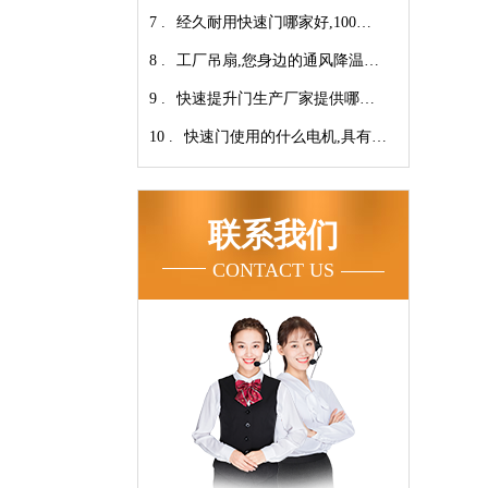
7 .
翔】
心-广州奇翔
经久耐用快速门哪家好,100万
8 .
次连续开启设计【广州奇翔】
工厂吊扇,您身边的通风降温专
9 .
家！【广州奇翔】
快速提升门生产厂家提供哪些
10 .
服务呢-广州奇翔
快速门使用的什么电机,具有快
速、可靠等特点【广州奇翔】
联系我们
CONTACT US