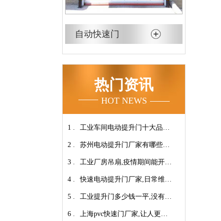
自动快速门
热门资讯
HOT NEWS
1 .
工业车间电动提升门十大品牌
2 .
【广州奇翔】
苏州电动提升门厂家有哪些优
3 .
势特点呢？-广州奇翔
工业厂房吊扇,疫情期间能开空
4 .
调吗?【广州奇翔】
快速电动提升门厂家,日常维保
5 .
小技巧！【广州奇翔】
工业提升门多少钱一平,没有中
6 .
间商差价放心选购【广州奇
上海pvc快速门厂家,让人更安