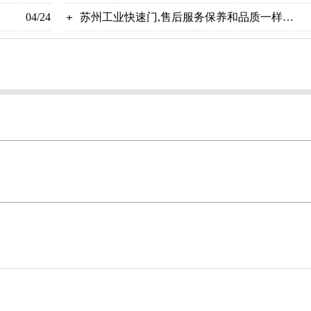
04/24
翔
苏州工业快速门,售后服务保养和品质一样重
要-广州奇翔