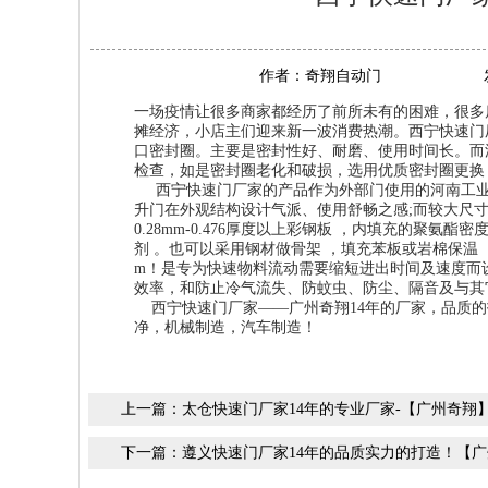
作者：
奇翔自动门
一场疫情让很多商家都经历了前所未有的困难，很多
摊经济，小店主们迎来新一波消费热潮。西宁快速门
口密封圈。主要是密封性好、耐磨、使用时间长。而
检查，如是密封圈老化和破损，选用优质密封圈更换
西宁快速门厂家的产品作为外部门使用的河南工业提
升门在外观结构设计气派、使用舒畅之感;而较大尺
0.28mm-0.476厚度以上彩钢板 ，内填充的聚氨
剂 。也可以采用钢材做骨架 ，填充苯板或岩棉保温 
m！是专为快速物料流动需要缩短进出时间及速度而
效率，和防止冷气流失、防蚊虫、防尘、隔音及与其
西宁快速门厂家——广州奇翔14年的厂家，品质的
净，机械制造，汽车制造！
上一篇：
太仓快速门厂家14年的专业厂家-【广州奇翔
下一篇：
遵义快速门厂家14年的品质实力的打造！【