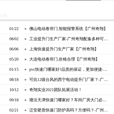
TION
01/22
佛山电动卷帘门,智能报警系统【广州奇翔】
08/02
工业提升门生产厂家-广州奇翔配备多种可选
06/06
择的操作
上海快速提升门生产厂家【广州奇翔】
05/20
大连电动卷帘门,价格合理【广州奇翔】
01/15
pvc快速门哪家好?品质的保证，更加便捷-广
08/18
州奇翔
可抗12级台风的西宁电动提升门厂家？-广州
10/12
奇翔
奇翔实业2021团队拓展活动！
09/18
塘沽天津快速门哪家好？车间厂房大门必
02/21
备！【广州奇翔】
迁安硬质快速门防护高吗？方便吗？-广州奇