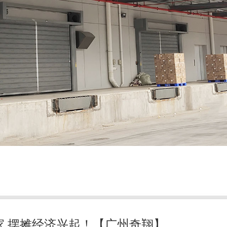
家,摆摊经济兴起！【广州奇翔】