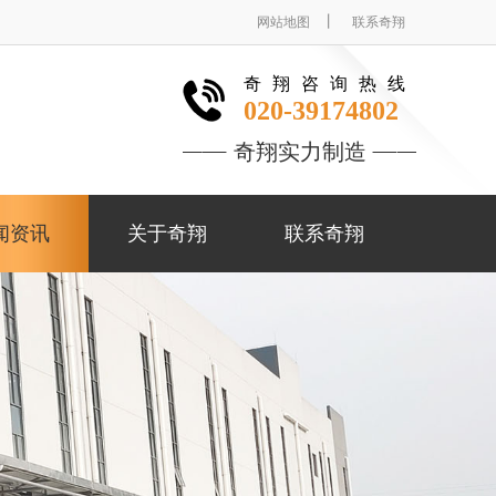
丨
网站地图
联系奇翔
奇翔咨询热线
020-39174802
奇翔实力制造
闻资讯
关于奇翔
联系奇翔